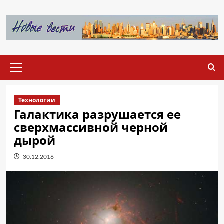
Перейти
к
содержимому
Основное
меню
Технологии
Галактика разрушается ее
сверхмассивной черной
дырой
30.12.2016