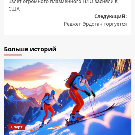
Взлет огромного плазменного НЛО засняли в
записи
США
Следующий:
Реджеп Эрдоган торгуется
Больше историй
Спорт