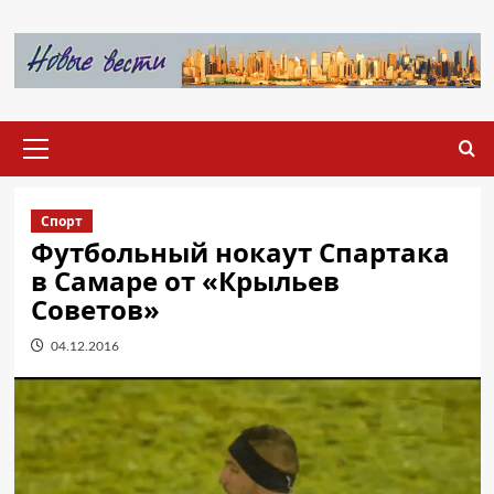
Перейти
к
содержимому
Основное
меню
Спорт
Футбольный нокаут Спартака
в Самаре от «Крыльев
Советов»
04.12.2016