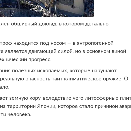
лен обширный доклад, в котором детально
строф находится под носом — в антропогенной
же является двигающей силой, но в основном виной
хнический прогресс.
вания полезных ископаемых, которые нарушают
 реальную опасность таит климатическое оружие. О
ало.
ает земную кору, вследствие чего литосферные пли
на территории Японии, которое стало причиной авар
сти человека.