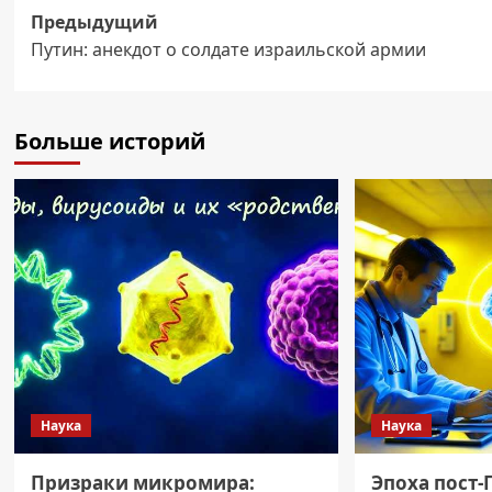
Навигация
Предыдущий
Путин: анекдот о солдате израильской армии
записи
Больше историй
Наука
Наука
Призраки микромира:
Эпоха пост-