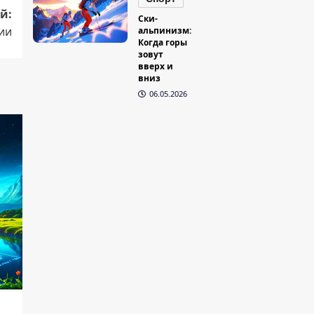
й:
Ски-
ии
альпинизм:
Когда горы
зовут
вверх и
вниз
06.05.2026