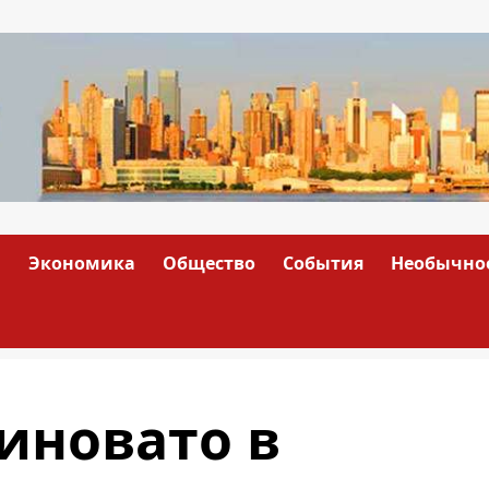
а
Экономика
Общество
События
Необычно
иновато в