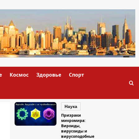
е
Космос
Здоровье
Спорт
Наука
Призраки
микромира:
Вироиды,
вирусоиды и
вирусоподобные