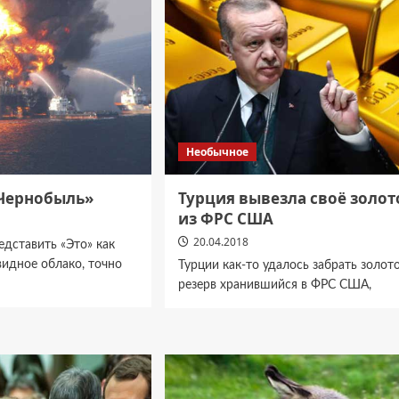
Необычное
Чернобыль»
Турция вывезла своё золот
из ФРС США
20.04.2018
едставить «Это» как
идное облако, точно
Турции как-то удалось забрать золот
резерв хранившийся в ФРС США,