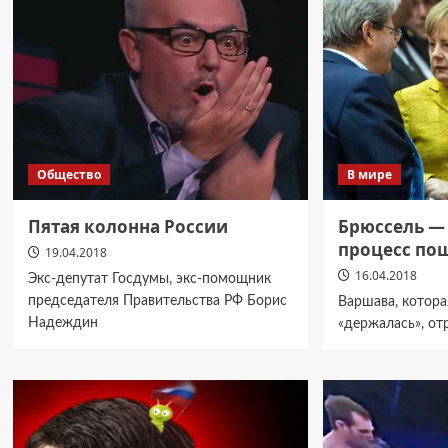
Общество
В мире
Пятая колонна России
Брюссель —
процесс по
19.04.2018
16.04.2018
Экс-депутат Госдумы, экс-помощник
председателя Правительства РФ Борис
Варшава, котора
Надеждин
«держалась», от