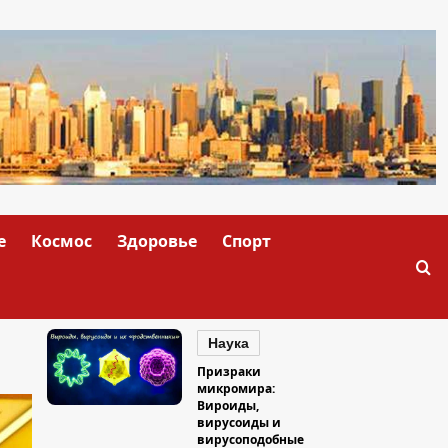
е
Космос
Здоровье
Спорт
Наука
Призраки
микромира:
Вироиды,
вирусоиды и
вирусоподобные