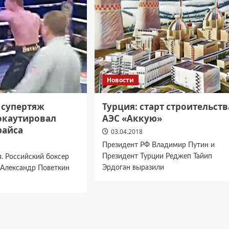
Новости
 супертяж
Турция: старт строительств
окаутировал
АЭС «Аккую»
райса
03.04.2018
Президент РФ Владимир Путин и
Президент Турции Реджеп Тайип
я. Российский боксер
Эрдоган выразили
 Александр Поветкин