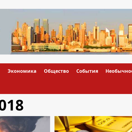
а
Экономика
Общество
События
Необычно
018