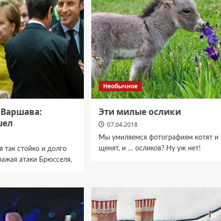
Необычное
 Варшава:
Эти милые ослики
шел
07.04.2018
Мы умиляемся фотографиям котят и
щенят, и … осликов? Ну уж нет!
я так стойко и долго
ражая атаки Брюсселя,