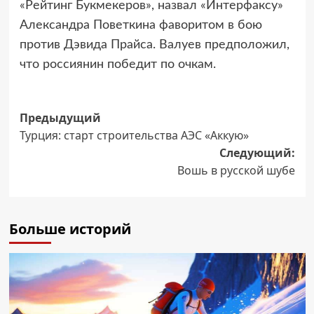
«Рейтинг Букмекеров», назвал «Интерфаксу»
Александра Поветкина фаворитом в бою
против Дэвида Прайса. Валуев предположил,
что россиянин победит по очкам.
Навигация
Предыдущий
Турция: старт строительства АЭС «Аккую»
записи
Следующий:
Вошь в русской шубе
Больше историй