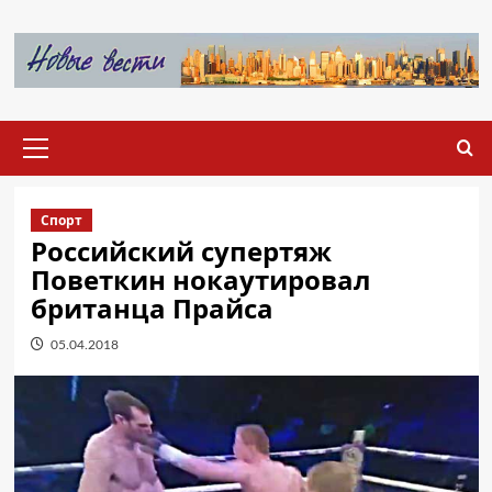
Перейти
к
содержимому
Основное
меню
Спорт
Российский супертяж
Поветкин нокаутировал
британца Прайса
05.04.2018