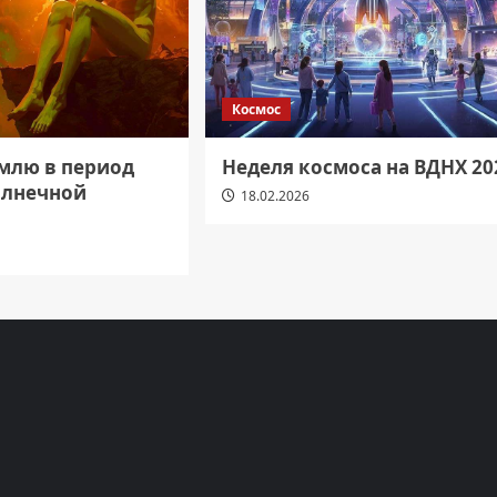
Космос
емлю в период
Неделя космоса на ВДНХ 20
олнечной
18.02.2026