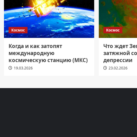
Космос
Космос
Когда и как затопят
Что ждет З
международную
затяжной с
космическую станцию (МКС)
депрессии
19.03.2026
23.02.2026