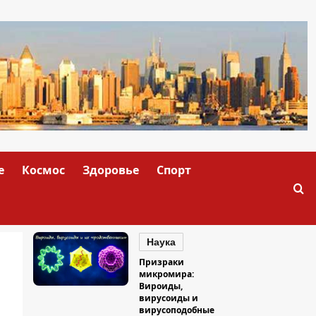
е
Космос
Здоровье
Спорт
Наука
Призраки
микромира:
Вироиды,
вирусоиды и
вирусоподобные