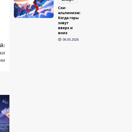
Ски-
альпинизм:
Когда горы
зовут
вверх и
вниз
06.05.2026
й:
ки
ии