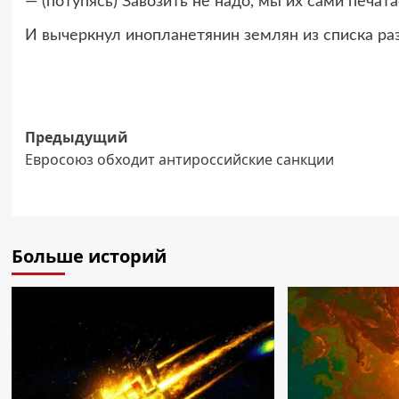
— (потупясь) Завозить не надо, мы их сами печат
И вычеркнул инопланетянин землян из списка р
Навигация
Предыдущий
Евросоюз обходит антироссийские санкции
записи
Больше историй