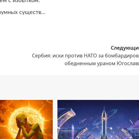
аем с избытком.
азумных существ…
Следующи
Сербия: иски против НАТО за бомбардиров
обедненным ураном Югослав