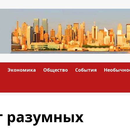
а
Экономика
Общество
События
Необычно
г разумных