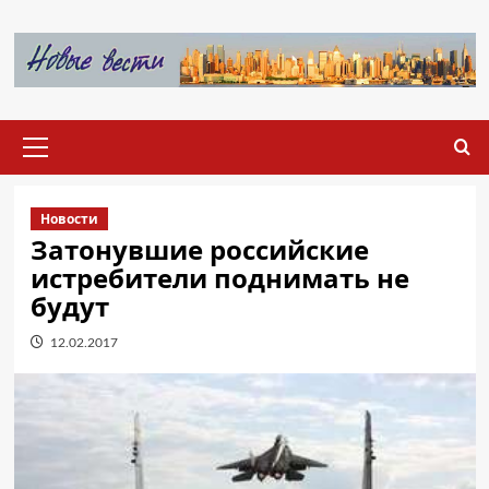
Перейти
к
содержимому
Основное
меню
Новости
Затонувшие российские
истребители поднимать не
будут
12.02.2017