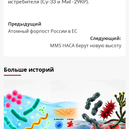
истребителя (Су-33 и МиГ-29КР).
Навигация
Предыдущий
Атомный форпост России в ЕС
записи
Следующий:
MMS НАСА берут новую высоту
Больше историй