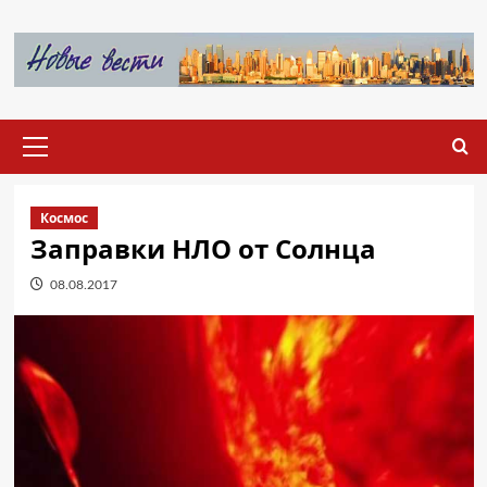
Перейти
к
содержимому
Основное
меню
Космос
Заправки НЛО от Солнца
08.08.2017