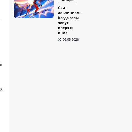
Ски-
альпинизм:
Когда горы
е
зовут
вверх и
вниз
06.05.2026
ь
х