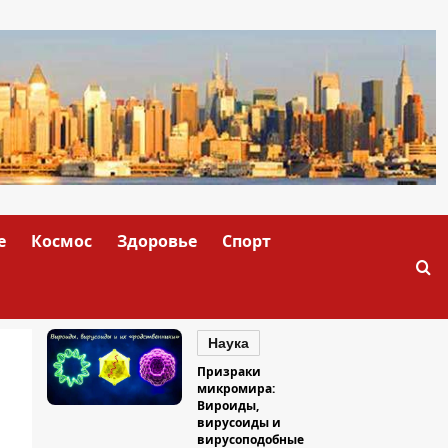
е
Космос
Здоровье
Спорт
Наука
Призраки
микромира:
Вироиды,
вирусоиды и
вирусоподобные