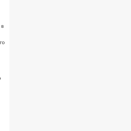
 в
го
ю