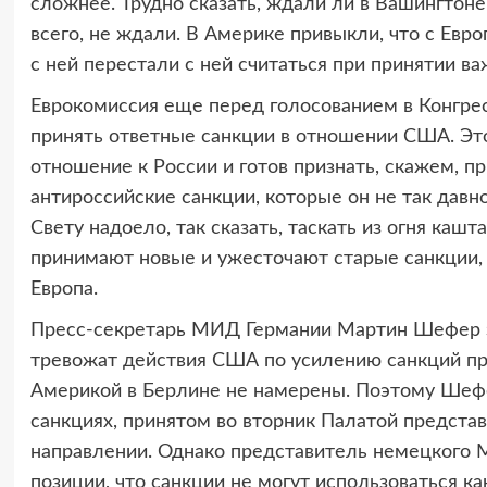
сложнее. Трудно сказать, ждали ли в Вашингтоне
всего, не ждали. В Америке привыкли, что с Евр
с ней перестали с ней считаться при принятии в
Еврокомиссия еще перед голосованием в Конгре
принять ответные санкции в отношении США. Это,
отношение к России и готов признать, скажем, 
антироссийские санкции, которые он не так давн
Свету надоело, так сказать, таскать из огня каш
принимают новые и ужесточают старые санкции, 
Европа.
Пресс-секретарь МИД Германии Мартин Шефер за
тревожат действия США по усилению санкций про
Америкой в Берлине не намерены. Поэтому Шефер
санкциях, принятом во вторник Палатой предста
направлении. Однако представитель немецкого 
позиции, что санкции не могут использоваться к