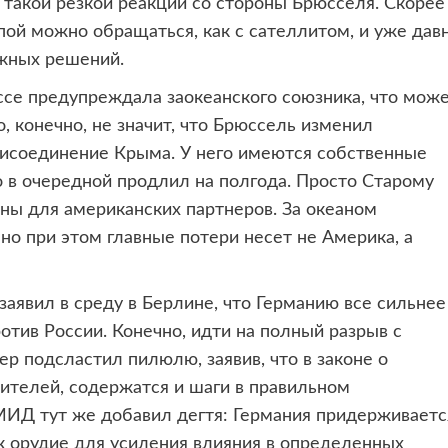
 такой резкой реакции со стороны Брюсселя. Скорее
опой можно обращаться, как с сателлитом, и уже дав
ажных решений.
ссе предупреждала заокеанского союзника, что мож
 конечно, не значит, что Брюссель изменил
присоединение Крыма. У него имеются собственные
о в очередной продлил на полгода. Просто Старому
таны для американских партнеров. За океаном
но при этом главные потери несет не Америка, а
явил в среду в Берлине, что Германию все сильнее
тив России. Конечно, идти на полный разрыв с
 подсластил пилюлю, заявив, что в законе о
вителей, содержатся и шаги в правильном
МИД тут же добавил дегтя: Германия придерживаетс
ак орудие для усиления влияния в определенных