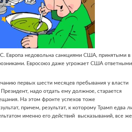
С. Европа недовольна санкциями США,
принятыми в
оюзниками. Евросоюз даже угрожает США ответными
нчанию первых шести месяцев пребывания у власти
Президент, надо отдать ему должное, старается
щания. На этом фронте успехов тоже
ультат, причем, результат, к которому Трамп едва л
ультатом именно его действий высказываний, все же