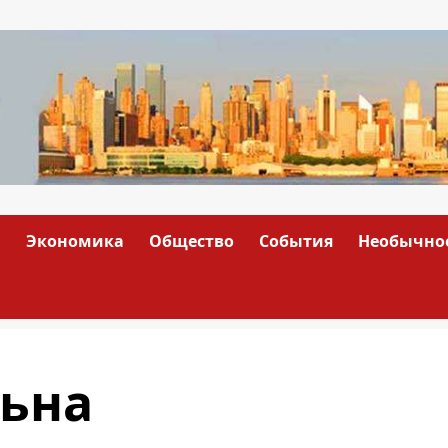
а
Экономика
Общество
События
Необычно
льна