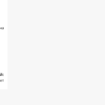
на
й:
ает