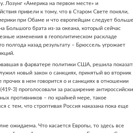
у. Лозунг «Америка на первом месте» и
ствия привели к тому, что в Старом Свете поняли,
Америки при Обаме и что европейцам следует больш
на Большого брата из-за океана, который сейчас
езные изменения в геополитическом раскладе
о полгода назад результату – Брюссель угрожает
нкций.
овавшая в фарватере политики США, решила показат
лужил новый закон о санкциях, принятый во вторник
 прочих в нем говорится о и санкциях в отношении
419-3) проголосовали за расширение антироссийски
ых противников – по крайней мере, такое
ся с тем, что строптивая Россия наказана пока еще
лне ожидаема. Что касается Европы, то здесь все