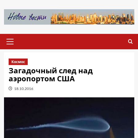
Перейти
к
содержимому
Основное
меню
Космос
Загадочный след над
аэропортом США
18.10.2016