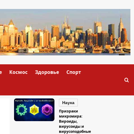
е
Космос
Здоровье
Спорт
Наука
Призраки
микромира:
Вироиды,
вирусоиды и
вирусоподобные