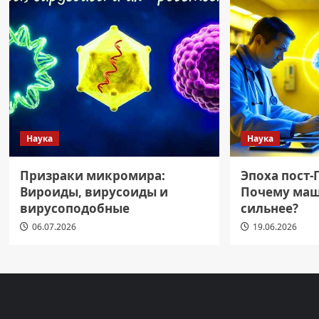
Наука
Наука
Призраки микромира:
Эпоха пост-
Вироиды, вирусоиды и
Почему маш
вирусоподобные
сильнее?
06.07.2026
19.06.2026