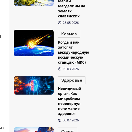
Марии
Магдалины на
землях
славянских
25.05.2026
Космос
й
Когда и как
затопят
международную
космическую
станцию (МКС)
19.03.2026
Здоровье
Невидимый
орган: Как
микробиом
перевернул
понимание
здоровья
30.07.2026
ых
Спорт