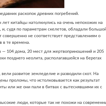
недавних раскопок
древних погребений.
ч лет китайцы натолкнулись на очень непохожих на
, и, судя по параметрам скелетов, обладали большо
рост совершенно не соответствует представлениям о
 в те времена.
 — 104 дома, 20 мест для жертвоприношений и 205
охи позднего неолита, располагавшейся на берегах
вели развитое земледелие и разводили скот. На
дены проломы, что истолковывается как результат
иты или же они пали в битвах с вытеснявшими их с
и высокие люди, которые так не похожи на современн