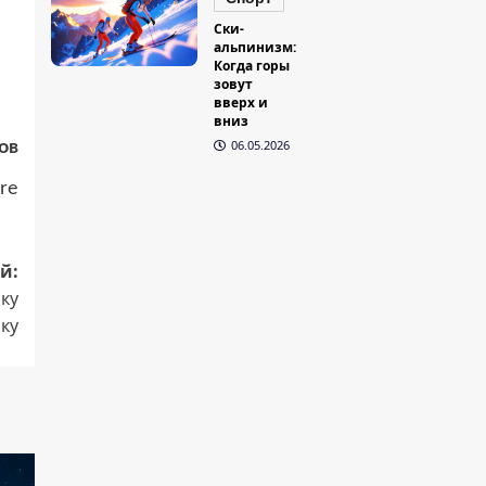
Ски-
альпинизм:
Когда горы
зовут
вверх и
вниз
06.05.2026
ов
re
й:
ку
ку