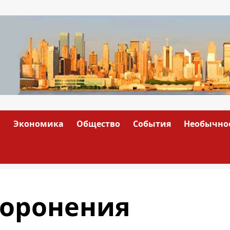
а
Экономика
Общество
События
Необычно
хоронения