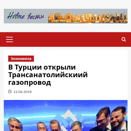
Перейти
к
содержимому
Основное
меню
Экономика
В Турции открыли
Трансанатолийскиий
газопровод
12.06.2018