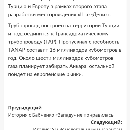
Турцию и Европу в рамках второго этапа
разработки месторождения «Шах-Дениз».
Трубопровод построен на территории Турции
и подсоединится к Трансадриатическому
трубопроводу (TAP). Пропускная способность
TANAP составит 16 миллиардов кубометров в
год. Около шести миллиардов кубометров
газа планирует забирать Анкара, остальной
пойдет на европейские рынки.
Навигация
Предыдущий
История с Бабченко «Западу» не понравилась
записи
Следующий:
Италия: STOP нелегальным мигрантам