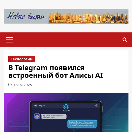
Перейти
к
содержимому
Основное
меню
Технологии
В Telegram появился
встроенный бот Алисы AI
18.02.2026