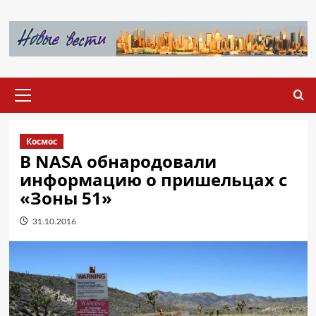
Перейти
к
содержимому
Основное
меню
Космос
В NASA обнародовали
информацию о пришельцах с
«Зоны 51»
31.10.2016