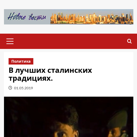
Перейти
к
содержимому
Основное
меню
Политика
В лучших сталинских
традициях.
01.05.2019