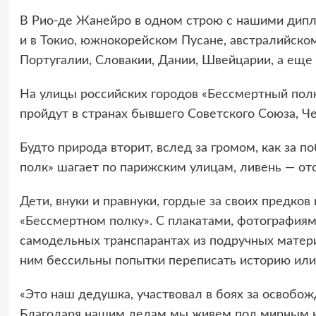
В Рио-де Жанейро в одном строю с нашими дипл
и в Токио, южнокорейском Пусане, австралийском
Португалии, Словакии, Дании, Швейцарии, а еще 
На улицы российских городов «Бессмертный полк
пройдут в странах бывшего Советского Союза, Че
Будто природа вторит, вслед за громом, как за 
полк» шагает по парижским улицам, ливень — отс
Дети, внуки и правнуки, гордые за своих предков
«Бессмертном полку». С плакатами, фотографиям
самодельных транспарантах из подручных материа
ним бессильны попытки переписать историю или 
«Это наш дедушка, участвовал в боях за освобо
Благодаря нашим дедам мы живем под мирным не