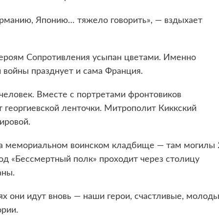
рманию, Японию… тяжело говорить», — вздыхает
ероям Сопротивления усыпан цветами. Именно
й войны празднует и сама Франция.
 человек. Вместе с портретами фронтовиков
 георгиевской ленточки. Митрополит Киккский
ировой.
на мемориальном воинском кладбище — там могилы 
год «Бессмертный полк» проходит через столицу
аны.
х они идут вновь — наши герои, счастливые, молоды
рии.