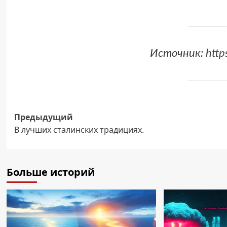
Источник:
http
Навигация
Предыдущий
В лучших сталинских традициях.
записи
Больше историй