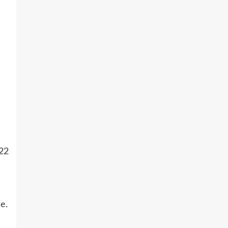
22
е.