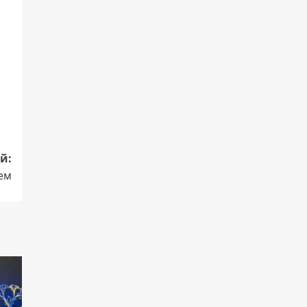
й:
ем