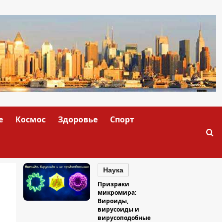
е
Космос
Здоровье
Спорт
Наука
Призраки
микромира:
Вироиды,
вирусоиды и
вирусоподобные