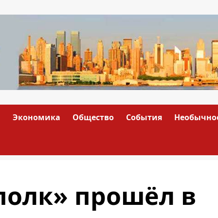
а
Экономика
Общество
События
Необычно
полк» прошёл в