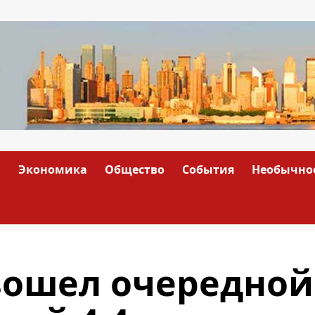
а
Экономика
Общество
События
Необычно
зошел очередной