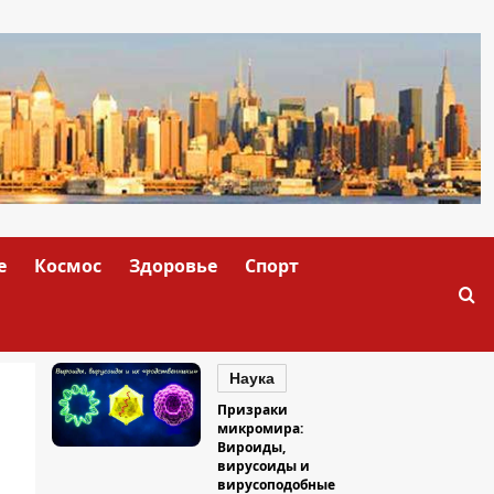
е
Космос
Здоровье
Спорт
Наука
Призраки
микромира:
Вироиды,
вирусоиды и
вирусоподобные