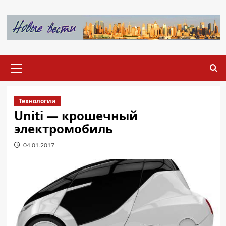
Перейти
к
содержимому
Основное
меню
Технологии
Uniti — крошечный
электромобиль
04.01.2017