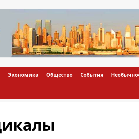
а
Экономика
Общество
События
Необычно
дикалы