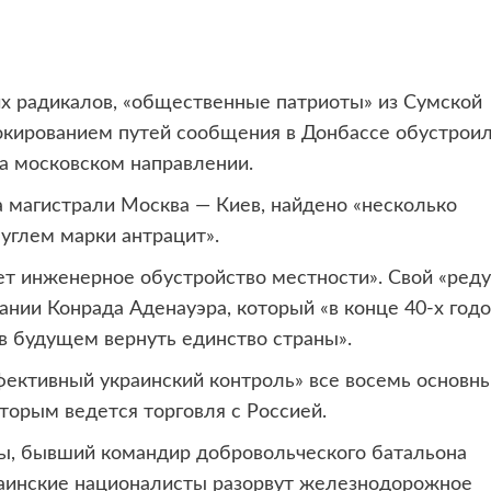
их радикалов, «общественные патриоты»
из Сумской
блокированием путей сообщения в Донбассе обустрои
а московском направлении.
а магистрали Москва — Киев, найдено «несколько
 углем марки антрацит».
т инженерное обустройство местности». Свой «реду
ании Конрада Аденауэра, который «в конце 40-х годо
 в будущем вернуть единство страны».
фективный украинский контроль» все восемь основн
орым ведется торговля с Россией.
ады, бывший командир добровольческого батальона
раинские националисты разорвут железнодорожное