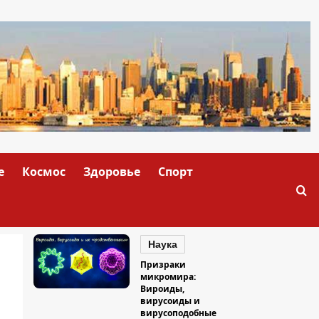
е
Космос
Здоровье
Спорт
Наука
Призраки
микромира:
Вироиды,
вирусоиды и
вирусоподобные