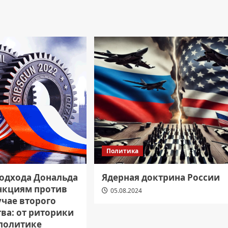
Политика
одхода Дональда
Ядерная доктрина России
анкциям против
05.08.2024
учае второго
ва: от риторики
 политике