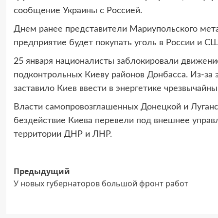
сообщение Украины с Россией.
Днем ранее представители Мариупольского метал
предприятие будет покупать уголь в России и С
25 января националисты заблокировали движение
подконтрольных Киеву районов Донбасса. Из-за эт
заставило Киев ввести в энергетике чрезвычайн
Власти самопровозглашенных Донецкой и Луганс
бездействие Киева перевели под внешнее управ
территории ДНР и ЛНР.
Навигация
Предыдущий
У новых губернаторов большой фронт работ
записи