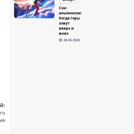
Ски-
альпинизм:
Когда горы
зовут
вверх и
вниз
06.05.2026
й:
ого
ия