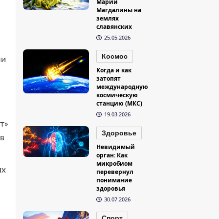
Марии
Магдалины на
землях
славянских
25.05.2026
Космос
ли
Когда и как
затопят
международную
космическую
станцию (МКС)
19.03.2026
т»
Здоровье
в
Невидимый
орган: Как
микробиом
ых
перевернул
понимание
здоровья
30.07.2026
Спорт