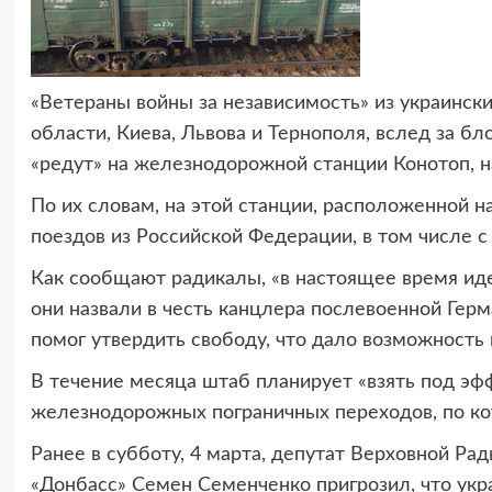
«Ветераны войны за независимость» из украинск
области, Киева, Львова и Тернополя, вслед за 
«редут» на железнодорожной станции Конотоп, н
По их словам, на этой станции, расположенной н
поездов из Российской Федерации, в том числе с
Как сообщают радикалы, «в настоящее время иде
они назвали в честь канцлера послевоенной Герм
помог утвердить свободу, что дало возможность
В течение месяца штаб планирует «взять под эф
железнодорожных пограничных переходов, по кот
Ранее в субботу, 4 марта, депутат Верховной Р
«Донбасс» Семен Семенченко пригрозил, что ук