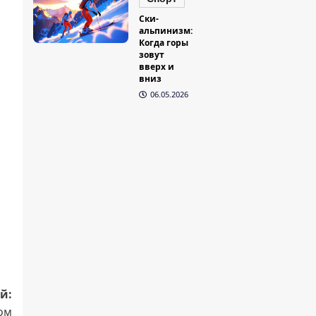
Ски-
альпинизм:
Когда горы
зовут
вверх и
вниз
06.05.2026
й:
ом