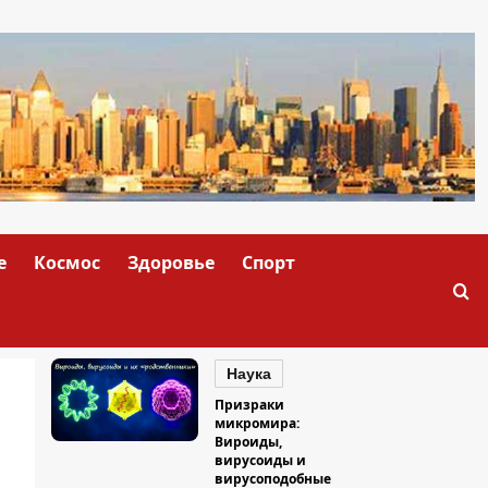
е
Космос
Здоровье
Спорт
Наука
Призраки
микромира:
Вироиды,
вирусоиды и
вирусоподобные