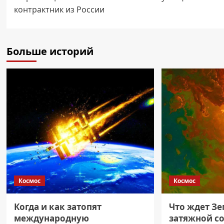
записи
контрактник из России
Больше историй
Космос
Космос
Когда и как затопят
Что ждет З
международную
затяжной с