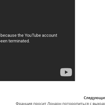
Следующи
Франция просит Лондон поторопиться с выход