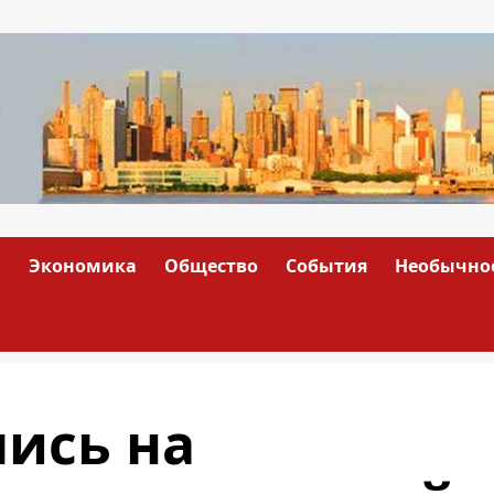
а
Экономика
Общество
События
Необычно
ись на