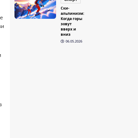
Ски-
альпинизм:
бе
Когда горы
зовут
ви
вверх и
вниз
06.05.2026
м
в