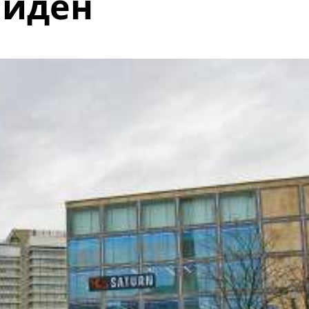
айден