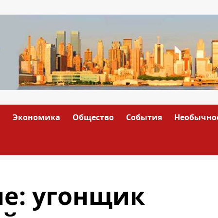
а
Экономика
Общество
События
Необычно
не: угонщик