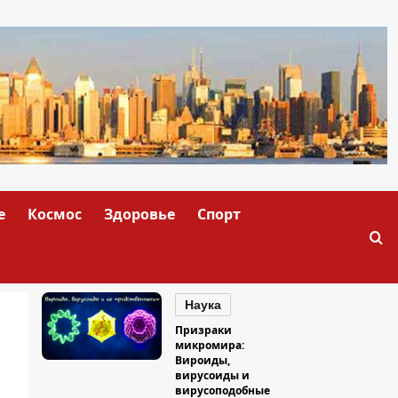
е
Космос
Здоровье
Спорт
Наука
Призраки
микромира:
Вироиды,
вирусоиды и
вирусоподобные