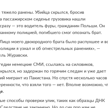
и тяжело ранены. Убийца скрылся, бросив
 пассажирском сиденье грузовика нашли
 сразу — это водитель фуры, гражданин Польши. Он
ланному полицией, погибшего смог опознать брат.
Лицо моего двоюродного брата было распухшее и в
 полиции я узнал и об огнестрельных ранениях», —
ель Журавски.
гедии немецкие СМИ, ссылаясь на силовиков,
скрылся, но задержан по горячим следам и уже дает
ний мигрант из Пакистана. Но спустя несколько часов
ренности, что взяли того — нет. Вполне возможно, ч
де
.
ые способы проверки улик, таких как образцы ДНК
 Следствие не закончено. Но до сих пор нам не