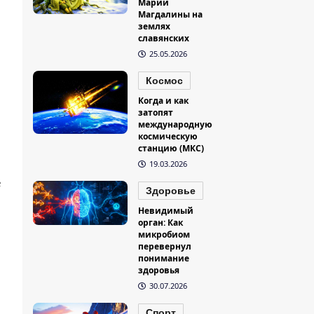
Марии
Магдалины на
землях
славянских
25.05.2026
Космос
Когда и как
затопят
международную
космическую
станцию (МКС)
19.03.2026
е
Здоровье
Невидимый
орган: Как
микробиом
перевернул
н
понимание
здоровья
30.07.2026
Спорт