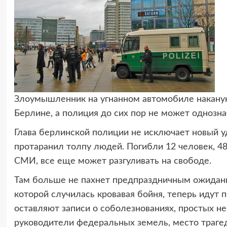
Злоумышленник на угнанном автомобиле наканун
Берлине, а полиция до сих пор не может однознач
Глава берлинской полиции не исключает новый у
протаранил толпу людей. Погибли 12 человек, 4
СМИ, все еще может разгуливать на свободе.
Там больше не пахнет предпраздничным ожидание
которой случилась кровавая бойня, теперь идут
оставляют записи о соболезнованиях, простых н
руководители федеральных земель, место траге