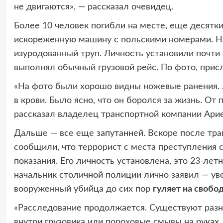
не двигаются», — рассказал очевидец.
Более 10 человек погибли на месте, еще десятк
искореженную машину с польскими номерами. На
изуродованный труп. Личность установили почти
выполнял обычный грузовой рейс. По фото, прис
«На фото были хорошо видны ножевые ранения. 
в крови. Было ясно, что он боролся за жизнь. От
рассказал владелец транспортной компании Ари
Дальше — все еще запутанней. Вскоре после тра
сообщили, что террорист с места преступления 
показания. Его личность установлена, это 23-лет
начальник столичной полиции лично заявил — уве
вооруженный убийца до сих пор
гуляет на свобо
«Расследование продолжается. Существуют разн
внутри грузовика или пороховые смывы на руках.