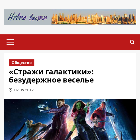
Перейти
к
содержимому
Основное
меню
Общество
«Стражи галактики»:
безудержное веселье
07.05.2017