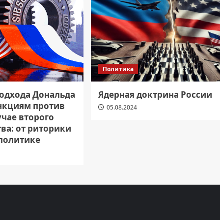
Политика
одхода Дональда
Ядерная доктрина России
анкциям против
05.08.2024
учае второго
ва: от риторики
 политике