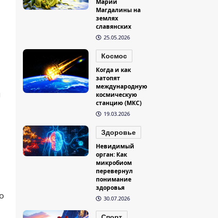
Марии
Магдалины на
землях
славянских
25.05.2026
Космос
Когда и как
затопят
международную
и
космическую
станцию (МКС)
19.03.2026
Здоровье
Невидимый
орган: Как
микробиом
перевернул
понимание
здоровья
о
30.07.2026
Спорт