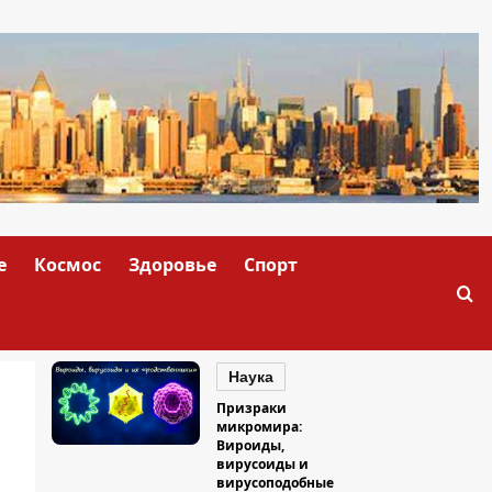
е
Космос
Здоровье
Спорт
Наука
Призраки
микромира:
Вироиды,
вирусоиды и
вирусоподобные