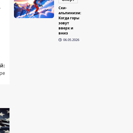
Ски-
т
альпинизм:
Когда горы
зовут
вверх и
вниз
06.05.2026
й:
ре