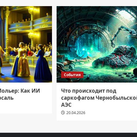
События
ольер: Как ИИ
Что происходит под
рсаль
саркофагом Чернобыльско
АЭС
20.04.2026