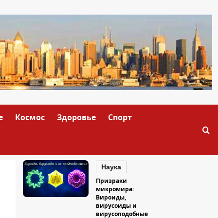
е
Космос
Здоровье
Спорт
Наука
Призраки
микромира:
Вироиды,
вирусоиды и
вирусоподобные