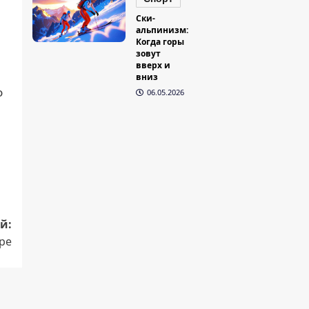
Ски-
альпинизм:
Когда горы
зовут
вверх и
вниз
о
06.05.2026
й:
ре