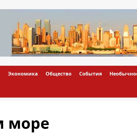
а
Экономика
Общество
События
Необычно
м море