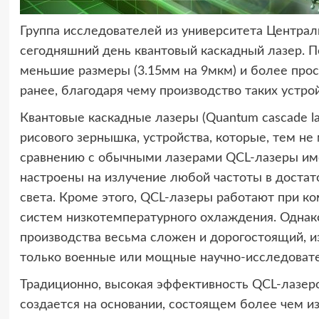
Группа исследователей из университета Центр
сегодняшний день квантовый каскадный лазер. П
меньшие размеры (3.15мм на 9мкм) и более прос
ранее, благодаря чему производство таких устр
Квантовые каскадные лазеры (Quantum cascade l
рисового зернышка, устройства, которые, тем н
сравнению с обычными лазерами QCL-лазеры им
настроены на излучение любой частоты в достат
света. Кроме этого, QCL-лазеры работают при к
систем низкотемпературного охлаждения. Однако
производства весьма сложен и дорогостоящий, из
только военные или мощные научно-исследоват
Традиционно, высокая эффективность QCL-лазеро
создается на основании, состоящем более чем и