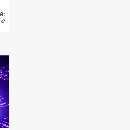
й:
к?