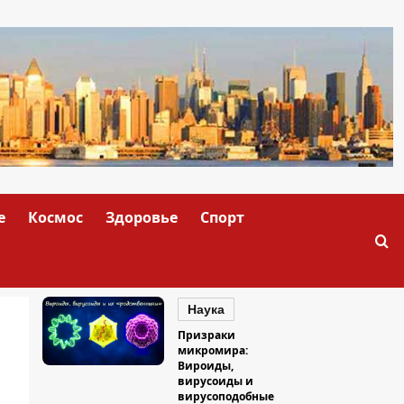
е
Космос
Здоровье
Спорт
Наука
Призраки
микромира:
Вироиды,
вирусоиды и
вирусоподобные