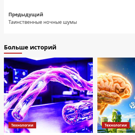
Навигация
Предыдущий
Таинственные ночные шумы
записи
Больше историй
Технологии
Технологии