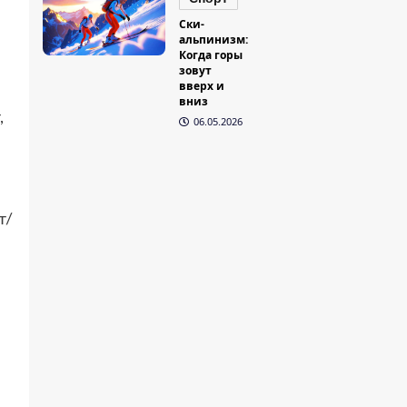
Ски-
альпинизм:
Когда горы
зовут
вверх и
вниз
,
06.05.2026
т/