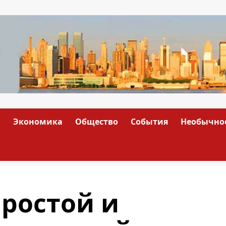
а
Экономика
Общество
События
Необычно
ростой и