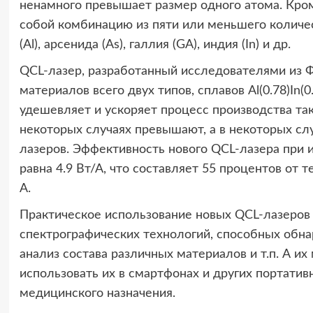
ненамного превышает размер одного атома. Кром
собой комбинацию из пяти или меньшего количес
(Al), арсенида (As), галлия (GA), индия (In) и др.
QCL-лазер, разработанный исследователями из Ф
материалов всего двух типов, сплавов Al(0.78)In(0
удешевляет и ускоряет процесс производства так
некоторых случаях превышают, а в некоторых сл
лазеров. Эффективность нового QCL-лазера при и
равна 4.9 Вт/А, что составляет 55 процентов от 
А.
Практическое использование новых QCL-лазеров 
спектрографических технологий, способных обна
анализ состава различных материалов и т.п. А и
использовать их в смартфонах и других портатив
медицинского назначения.