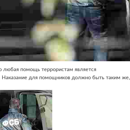
о любая помощь террористам является
. Наказание для помощников должно быть таким же,