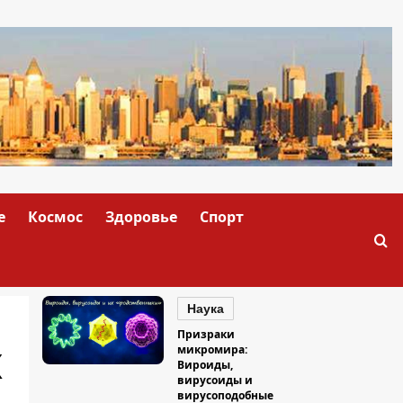
е
Космос
Здоровье
Спорт
Наука
Призраки
х
микромира:
Вироиды,
вирусоиды и
вирусоподобные