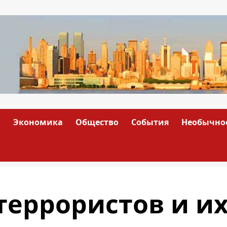
а
Экономика
Общество
События
Необычно
террористов и и