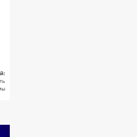
й:
ть
мы