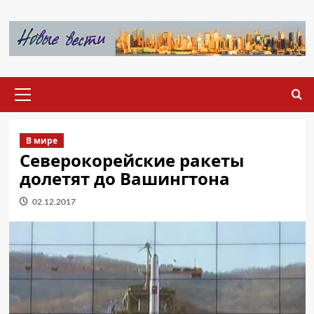
Перейти
к
содержимому
Основное
меню
В мире
Северокорейские ракеты
долетят до Вашингтона
02.12.2017