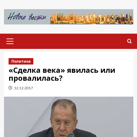
Перейти
к
содержимому
Основное
меню
Политика
«Сделка века» явилась или
провалилась?
12.12.2017