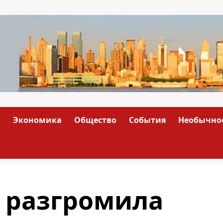
а
Экономика
Общество
События
Необычно
 разгромила