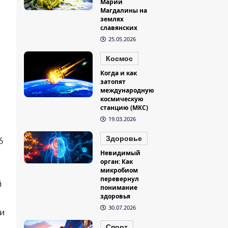
Марии
Магдалины на
землях
славянских
25.05.2026
Космос
Когда и как
затопят
международную
космическую
станцию (МКС)
19.03.2026
Здоровье
6
Невидимый
орган: Как
микробиом
перевернул
й
понимание
здоровья
30.07.2026
и
Спорт