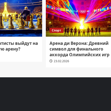
Спорт
атисты выйдут на
Арена ди Верона: Древний
ю арену?
символ для финального
аккорда Олимпийских игр
23.02.2026