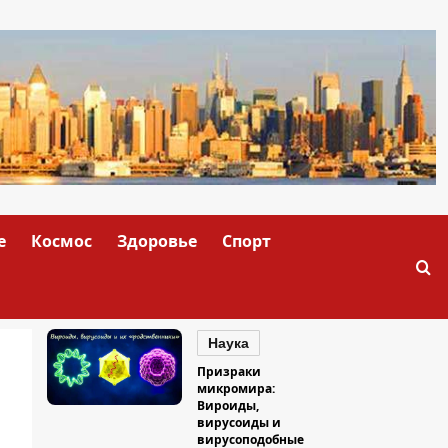
е
Космос
Здоровье
Спорт
Наука
Призраки
микромира:
Вироиды,
вирусоиды и
вирусоподобные