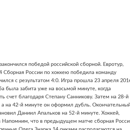
закончился победой российской сборной.
Евротур,
:4 Сборная России по хоккею победила команду
ился с результатом 4:0. Игра прошла 23 апреля 201
а была забита уже на восьмой минуте, когда
ть счет благодаря Степану Санникову. Затем на 28-й
а на 42-й минуте он оформил дубль. Окончательны
ановил Даниил Апальков на 52-й минуте. Хоккей,
в Напомним, что в предыдущем матче сборная Росси
печные Олега Знарка 14 очками располагаются на