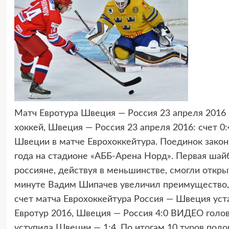
Матч Евротура Швеция — Россия 23 апреля 2016 
хоккей, Швеция — Россия 23 апреля 2016: счет 0
Швеции в матче Еврохоккейтура. Поединок законч
года на стадионе «АББ-Арена Норд». Первая шайб
россияне, действуя в меньшинстве, смогли откры
минуте Вадим Шипачев увеличил преимущество, 
счет матча Еврохоккейтура Россия — Швеция уст
Евротур 2016, Швеция — Россия 4:0 ВИДЕО голо
уступила Швеции — 1:4. По итогам 10 туров подо