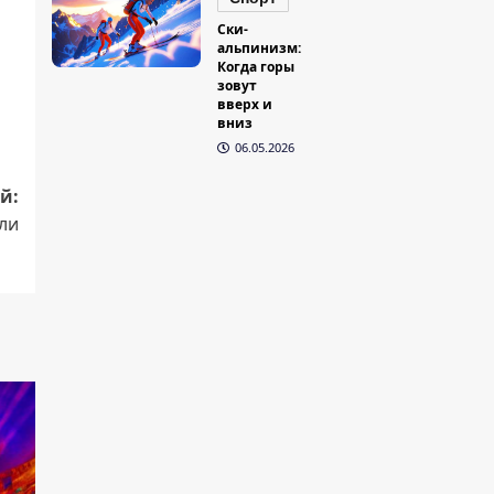
Ски-
альпинизм:
Когда горы
зовут
вверх и
вниз
06.05.2026
й:
или