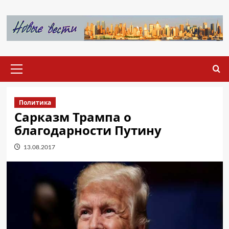
Перейти
к
содержимому
Основное
меню
Политика
Сарказм Трампа о
благодарности Путину
13.08.2017