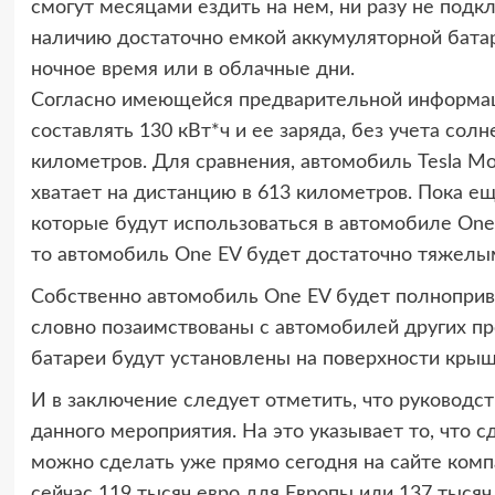
смогут месяцами ездить на нем, ни разу не подк
наличию достаточно емкой аккумуляторной бата
ночное время или в облачные дни.
Согласно имеющейся предварительной информац
составлять 130 кВт*ч и ее заряда, без учета сол
километров. Для сравнения, автомобиль Tesla Mo
хватает на дистанцию в 613 километров. Пока е
которые будут использоваться в автомобиле One
то автомобиль One EV будет достаточно тяжелы
Собственно автомобиль One EV будет полноприв
словно позаимствованы с автомобилей других про
батареи будут установлены на поверхности крыш
И в заключение следует отметить, что руководст
данного мероприятия. На это указывает то, что 
можно сделать уже прямо сегодня на сайте комп
сейчас 119 тысяч евро для Европы или 137 тыся