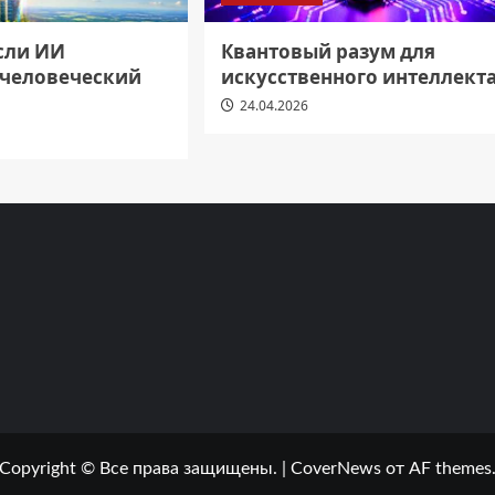
если ИИ
Квантовый разум для
 человеческий
искусственного интеллект
24.04.2026
Copyright © Все права защищены.
|
CoverNews
от AF themes