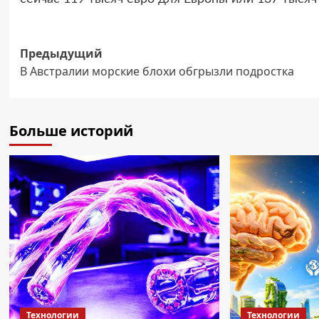
Навигация
Предыдущий
В Австралии морские блохи обгрызли подростка
записи
Больше историй
Технологии
Технологии