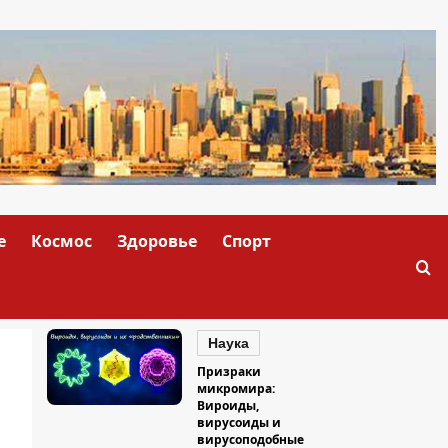
е
Космос
Здоровье
Спорт
Наука
Призраки
микромира:
Вироиды,
вирусоиды и
вирусоподобные