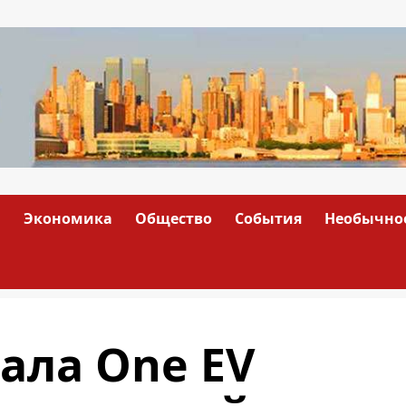
а
Экономика
Общество
События
Необычно
тала One EV