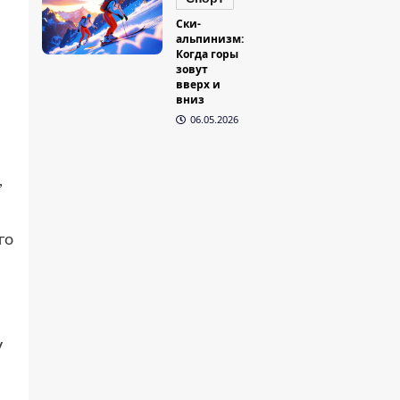
Ски-
альпинизм:
Когда горы
зовут
вверх и
вниз
06.05.2026
,
го
V