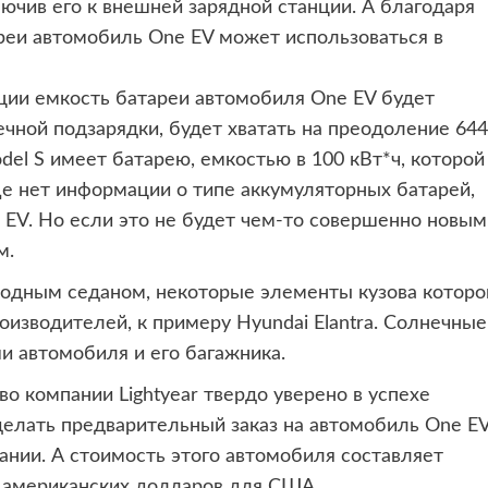
лючив его к внешней зарядной станции. А благодаря
реи автомобиль One EV может использоваться в
ии емкость батареи автомобиля One EV будет
нечной подзарядки, будет хватать на преодоление 644
del S имеет батарею, емкостью в 100 кВт*ч, которой
ще нет информации о типе аккумуляторных батарей,
 EV. Но если это не будет чем-то совершенно новым
м.
одным седаном, некоторые элементы кузова которо
изводителей, к примеру Hyundai Elantra. Солнечные
и автомобиля и его багажника.
во компании Lightyear твердо уверено в успехе
сделать предварительный заказ на автомобиль One E
ании. А стоимость этого автомобиля составляет
ч американских долларов для США.