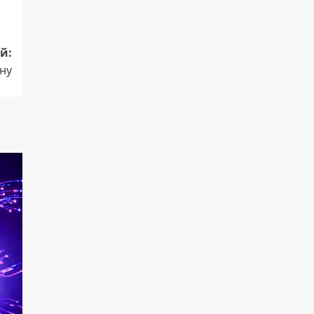
й:
ну