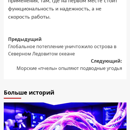
применения, там, где на первом месте стоит
функциональность и надежность, а не
скорость работы.
Навигация
Предыдущий
Глобальное потепление уничтожило острова в
записи
Северном Ледовитом океане
Следующий:
Морские «пчелы» опыляют подводные угодья
Больше историй