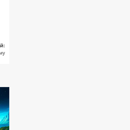
й:
ему