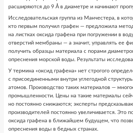
расширяются до 9 Å в диаметре и начинают проп
Исследовательская группа из Манчестера, в котор
кто первым получил графен — предложила мето
на листках оксида графена при погружении в во
отверстий мембраны — а значит, управлять ее ф
получить образцы материала с порами диаметром
опреснения морской воды. Результаты исследова
У термина «оксид графена» нет строгого опреде
с присоединенными внутри углегодной структур
атомов. Производство таких материалов — мног
промышленности. Цены на такие материалы сейч
но постоянно снижаются; эксперты предсказывают
производителей постоянно увеличивается. Это п
оксида графена в ближайшем будущем, что позво
опреснения воды в бедных странах.