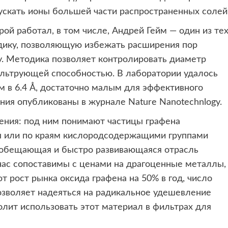
ускать ионы большей части распространенных солей
ой работал, в том числе, Андрей Гейм — один из тех
дику, позволяющую избежать расширения пор
ду. Методика позволяет контролировать диаметр
ильтрующей способностью. В лаборатории удалось
 в 6.4 Å, достаточно малым для эффективного
ния опубликованы в журнале Nature Nanotechnlogy.
ления: под ним понимают частицы графена
ы или по краям кислородсодержащими группами
ообещающая и быстро развивающаяся отрасль
ас сопоставимы с ценами на драгоценные металлы,
 рост рынка оксида графена на 50% в год, число
озволяет надеяться на радикальное удешевление
лит использовать этот материал в фильтрах для