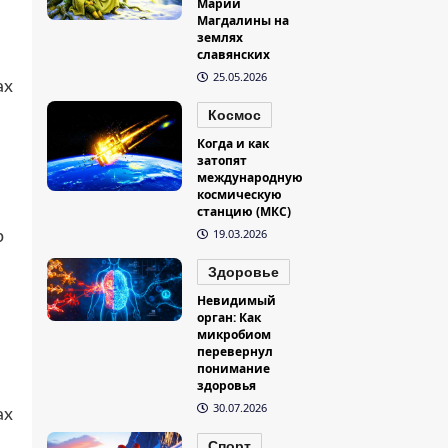
Марии
Магдалины на
землях
славянских
25.05.2026
ах
Космос
Когда и как
затопят
международную
космическую
станцию (МКС)
19.03.2026
р
Здоровье
Невидимый
орган: Как
микробиом
перевернул
понимание
здоровья
30.07.2026
ах
Спорт