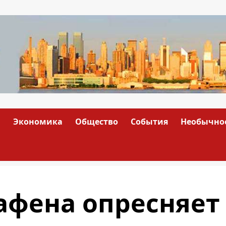
а
Экономика
Общество
События
Необычно
афена опресняет