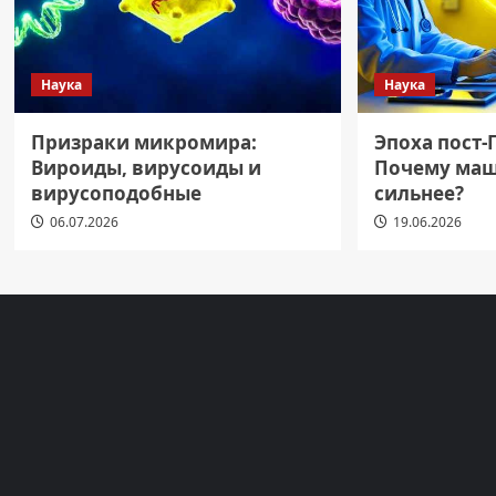
Наука
Наука
Призраки микромира:
Эпоха пост-
Вироиды, вирусоиды и
Почему маш
вирусоподобные
сильнее?
06.07.2026
19.06.2026