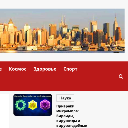
е
Космос
Здоровье
Спорт
Наука
Призраки
микромира:
Вироиды,
вирусоиды и
вирусоподобные