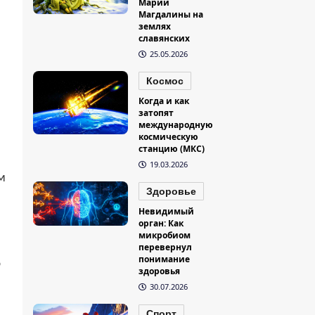
Марии
Магдалины на
землях
славянских
25.05.2026
Космос
Когда и как
затопят
международную
космическую
станцию (МКС)
19.03.2026
м
Здоровье
Невидимый
орган: Как
микробиом
перевернул
понимание
о
здоровья
30.07.2026
Спорт