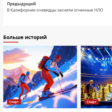
Навигация
Предыдущий
В Калифорнии очевидцы засняли огненные НЛО
записи
Больше историй
Спорт
Спорт