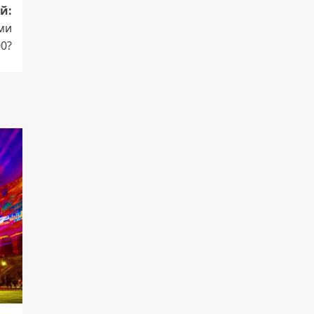
й:
ми
00?