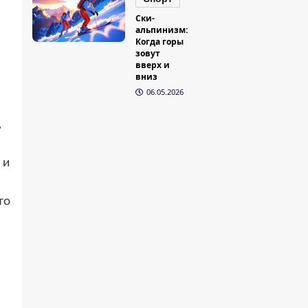
Ски-
альпинизм:
Когда горы
зовут
вверх и
вниз
06.05.2026
,
 и
то