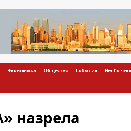
а
Экономика
Общество
События
Необычно
» назрела