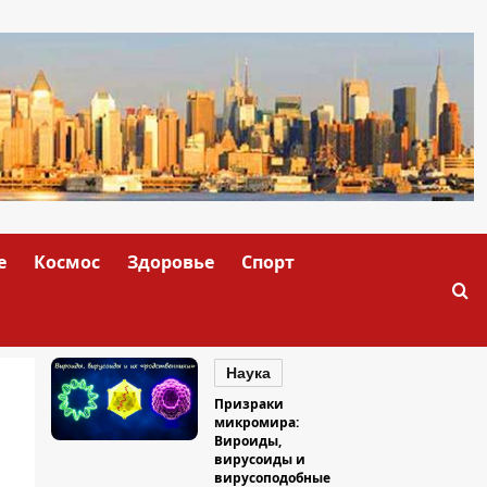
е
Космос
Здоровье
Спорт
Наука
Призраки
микромира:
Вироиды,
вирусоиды и
вирусоподобные