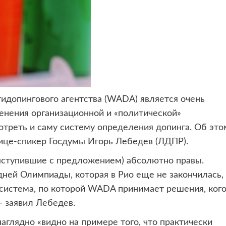
допингового агентства (WADA) является очень
енения организационной и «политической»
реть и саму систему определения допинга. Об это
вице-спикер Госдумы Игорь Лебедев (ЛДПР).
 выступившие с предложением) абсолютно правы.
ней Олимпиады, которая в Рио еще не закончилась,
и система, по которой WADA принимает решения, ког
— заявил Лебедев.
глядно «видно на примере того, что практически