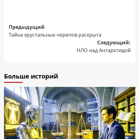
Навигация
Предыдущий
Тайна хрустальных черепов раскрыта
записи
Следующий:
НЛО над Антарктидой
Больше историй