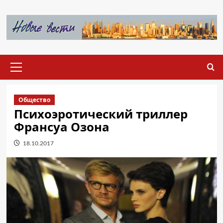
Перейти
к
содержимому
Основное
меню
Общество
Психоэротический триллер
Франсуа Озона
18.10.2017