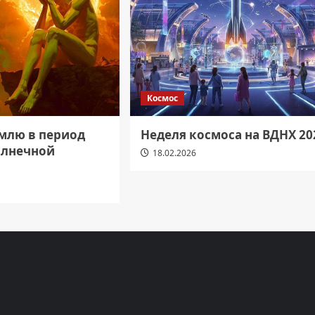
Космос
емлю в период
Неделя космоса на ВДНХ 20
олнечной
18.02.2026