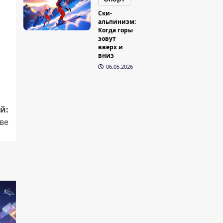
Ски-
альпинизм:
Когда горы
зовут
вверх и
вниз
06.05.2026
й:
ве