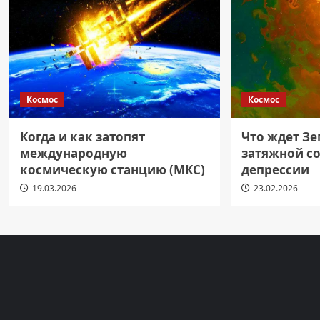
Космос
Космос
Когда и как затопят
Что ждет З
международную
затяжной с
космическую станцию (МКС)
депрессии
19.03.2026
23.02.2026