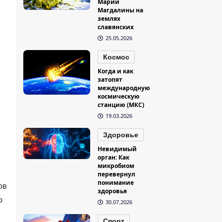
Марии
Магдалины на
землях
славянских
25.05.2026
Космос
Когда и как
затопят
международную
космическую
станцию (МКС)
19.03.2026
Здоровье
Невидимый
орган: Как
микробиом
перевернул
понимание
ов
здоровья
о
30.07.2026
Спорт