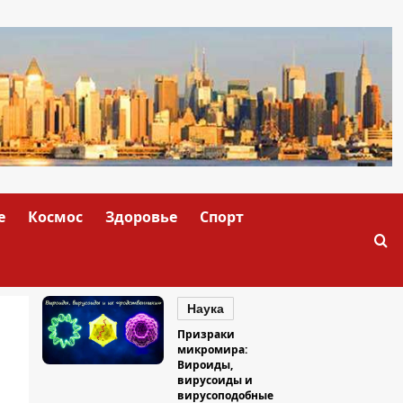
е
Космос
Здоровье
Спорт
Наука
Призраки
микромира:
Вироиды,
вирусоиды и
вирусоподобные