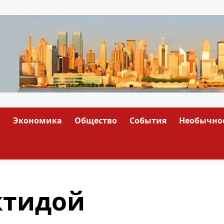
а
Экономика
Общество
События
Необычно
ктидой