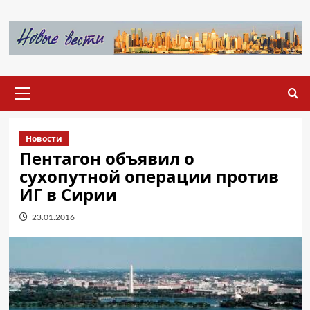
Перейти
к
содержимому
Основное
меню
Новости
Пентагон объявил о
сухопутной операции против
ИГ в Сирии
23.01.2016