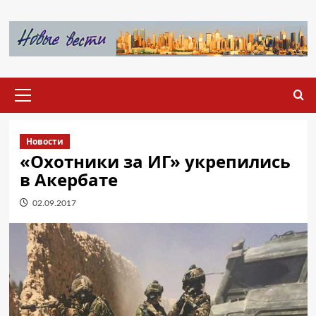
Перейти
к
содержимому
Основное
меню
Новости
«Охотники за ИГ» укрепились
в Акербате
02.09.2017