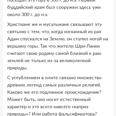
посещал эту гору в 500 г. до н.э. Первый
буддийский храм был сооружен здесь уже
около 300 г. до н.э.
Христиане же и мусульмане связывают эту
святыню с тем, что, когда изгнанный из рая
Адам спускался на Землю, он ступил ногой на
вершину горы. Так что жители Шри-Ланки
считают свою родину самой близкой к раю
землей не только из-за великолепной
природы.
С углублением в плите связано множество
древних легенд самых различных религий.
Каково же его подлинное происхождение?
Может быть, оно носит естественный
характер и это всего-навсего «каприз
природы»? Или работа фальсификатора?