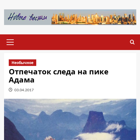
Перейти
к
содержимому
Основное
меню
Необычное
Отпечаток следа на пике
Адама
03.04.2017