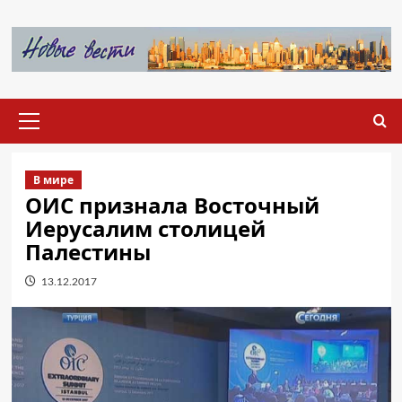
Перейти
к
содержимому
Основное
меню
В мире
ОИС признала Восточный
Иерусалим столицей
Палестины
13.12.2017