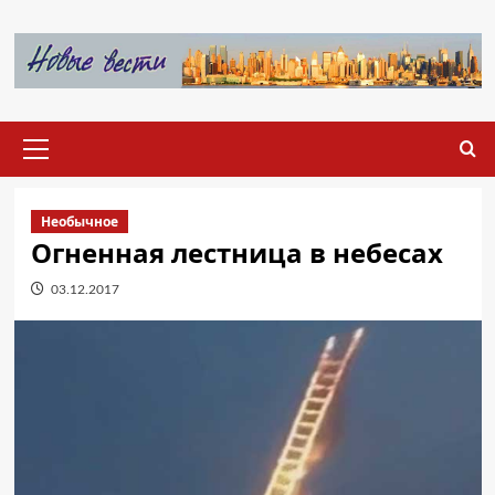
Перейти
к
содержимому
Основное
меню
Необычное
Огненная лестница в небесах
03.12.2017