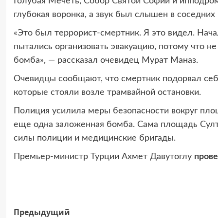
Голубая Мечеть, Собор Святой Софии и ипподром
глубокая воронка, а звук был слышен в соседних 
«Это был террорист-смертник. Я это видел. Нача
пытались организовать эвакуацию, потому что не
бомба», — рассказал очевидец Мурат Маназ.
Очевидцы сообщают, что смертник подорвал себ
которые стояли возле трамвайной остановки.
Полиция усилила меры безопасности вокруг площ
еще одна заложенная бомба. Сама площадь Султ
силы полиции и медицинские бригады.
Премьер-министр Турции Ахмет Давутоглу
прове
Навигация
Предыдущий