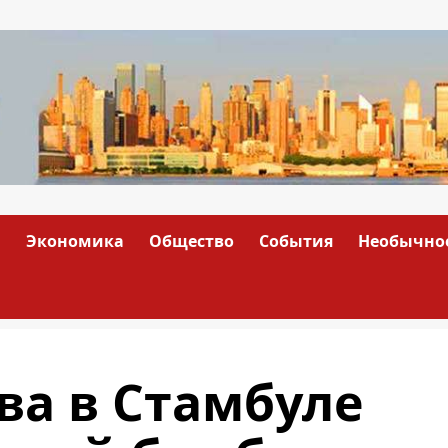
а
Экономика
Общество
События
Необычно
ва в Стамбуле