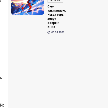
ь
Ски-
альпинизм:
Когда горы
зовут
вверх и
вниз
06.05.2026
.
й: