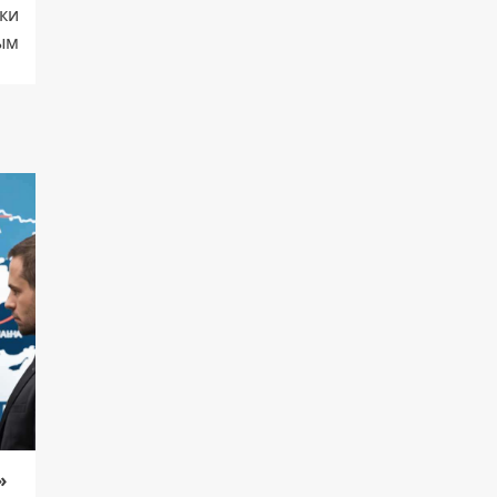
ки
ым
»