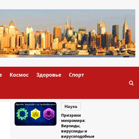
е
Космос
Здоровье
Спорт
Наука
Призраки
микромира:
Вироиды,
вирусоиды и
вирусоподобные