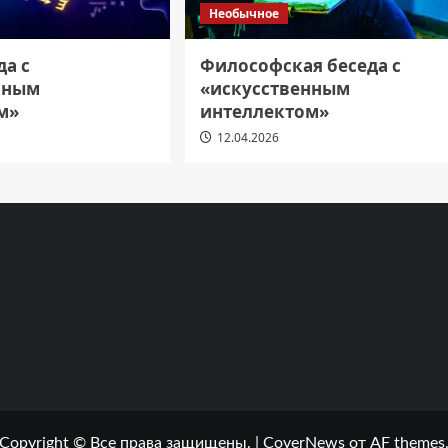
Необычное
да с
Философская беседа с
нным
«искусственным
м»
интеллектом»
12.04.2026
Copyright © Все права защищены.
|
CoverNews
от AF themes