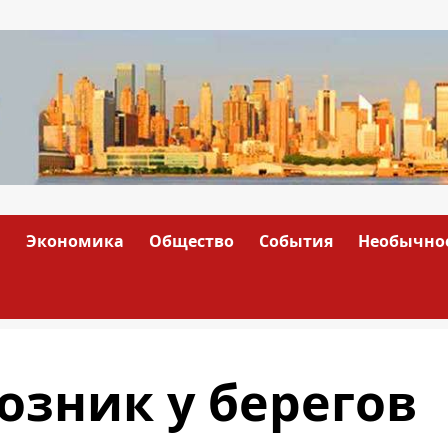
а
Экономика
Общество
События
Необычно
озник у берегов