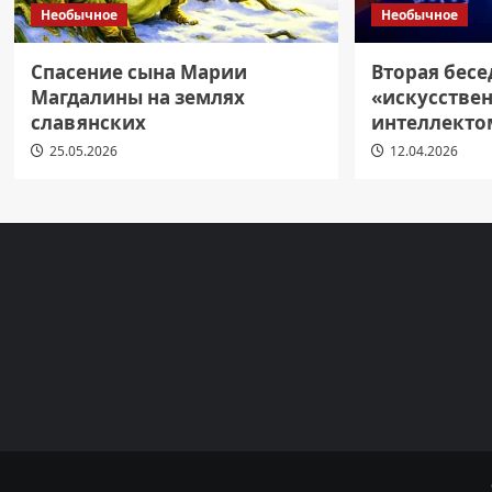
Необычное
Необычное
Спасение сына Марии
Вторая бесе
Магдалины на землях
«искусстве
славянских
интеллекто
25.05.2026
12.04.2026