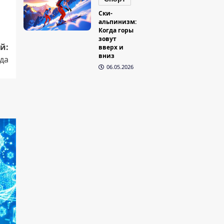
Ски-
альпинизм:
Когда горы
зовут
й:
вверх и
вниз
да
06.05.2026