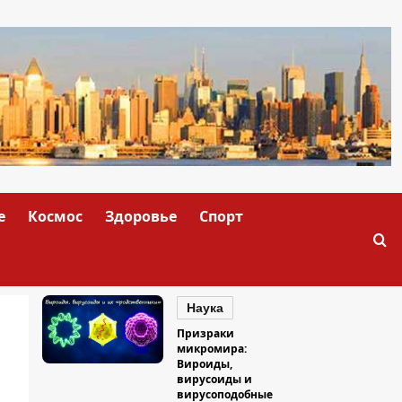
е
Космос
Здоровье
Спорт
Наука
Призраки
микромира:
Вироиды,
вирусоиды и
вирусоподобные