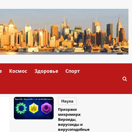
е
Космос
Здоровье
Спорт
Наука
Призраки
микромира:
Вироиды,
вирусоиды и
вирусоподобные