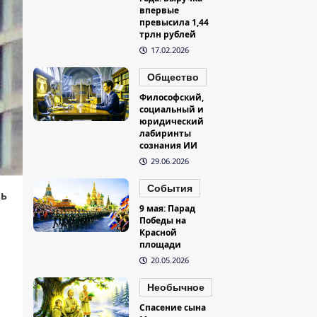
впервые
превысила 1,44
трлн рублей
17.02.2026
Общество
Философский,
социальный и
юридический
лабиринты
сознания ИИ
29.06.2026
События
ь
9 мая: Парад
Победы на
Красной
площади
20.05.2026
Необычное
Спасение сына