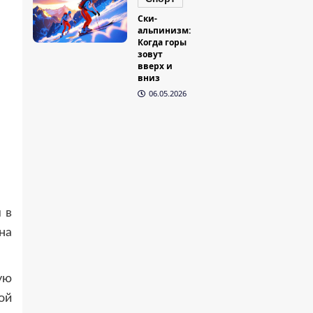
Ски-
альпинизм:
Когда горы
зовут
вверх и
вниз
06.05.2026
 в
на
ую
ой