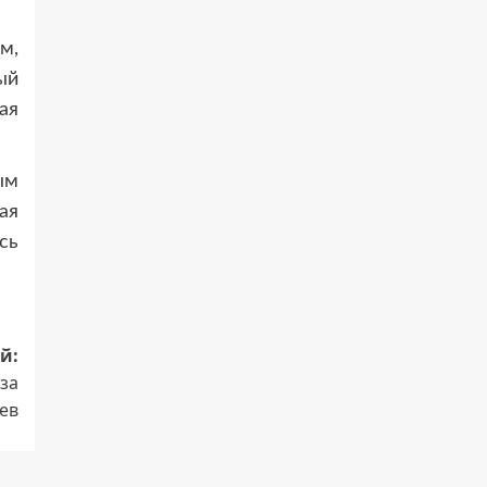
м,
ый
ая
ым
ая
сь
й:
-за
ев