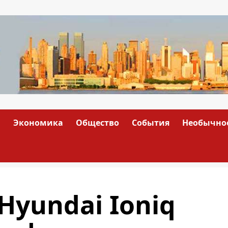
а
Экономика
Общество
События
Необычно
Hyundai Ioniq