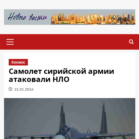
Перейти
к
содержимому
Основное
меню
Космос
Самолет сирийской армии
атаковали НЛО
21.01.2016