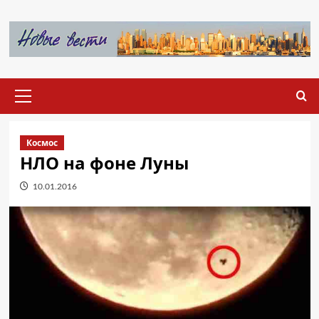
Перейти
к
содержимому
Основное
меню
Космос
НЛО на фоне Луны
10.01.2016