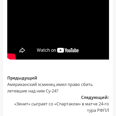
Навигация
Предыдущий
Американский эсминец имел право сбить
записи
летевшие над ним Су-24?
Следующий:
«Зенит» сыграет со «Спартаком» в матче 24-го
тура РФПЛ