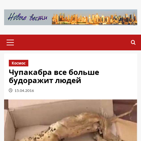
Перейти
к
содержимому
Основное
меню
Космос
Чупакабра все больше
будоражит людей
15.04.2016