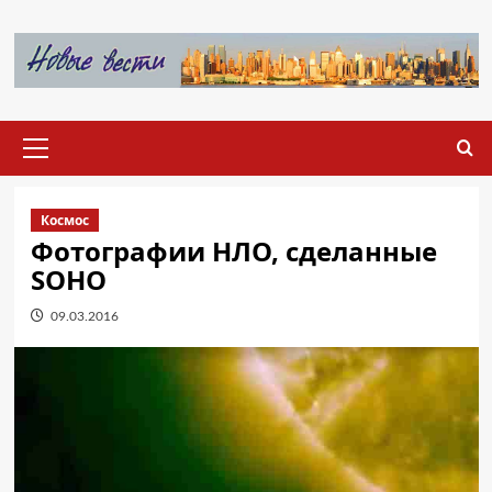
Перейти
к
содержимому
Основное
меню
Космос
Фотографии НЛО, сделанные
SOHO
09.03.2016