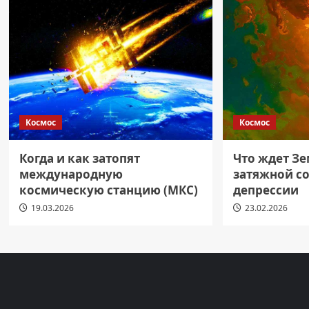
Космос
Космос
Когда и как затопят
Что ждет З
международную
затяжной с
космическую станцию (МКС)
депрессии
19.03.2026
23.02.2026