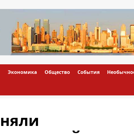
а
Экономика
Общество
События
Необычно
сняли