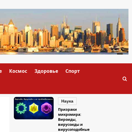
е
Космос
Здоровье
Спорт
Наука
Призраки
микромира:
Вироиды,
вирусоиды и
вирусоподобные