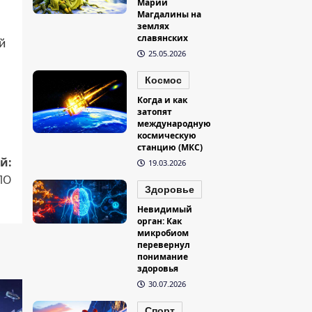
Марии
Магдалины на
землях
славянских
й
25.05.2026
Космос
Когда и как
затопят
международную
космическую
станцию (МКС)
й:
19.03.2026
НЛО
Здоровье
Невидимый
орган: Как
микробиом
перевернул
понимание
здоровья
30.07.2026
Спорт