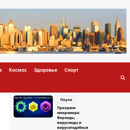
е
Космос
Здоровье
Спорт
Наука
Призраки
микромира:
Вироиды,
вирусоиды и
вирусоподобные