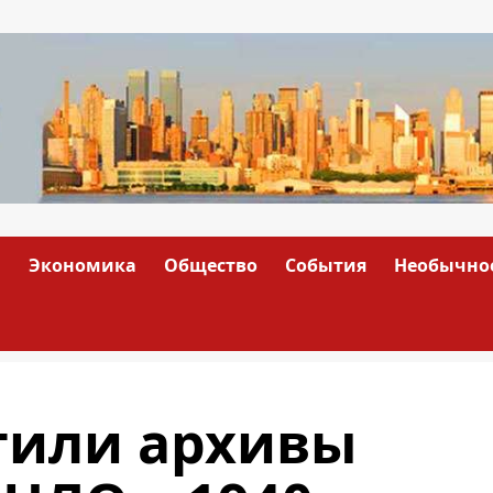
а
Экономика
Общество
События
Необычно
тили архивы