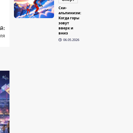
Ски-
альпинизм:
Когда горы
зовут
й:
вверх и
вниз
ля
06.05.2026