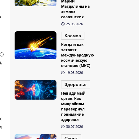
Марии
Магдалины на
землях
о
славянских
25.05.2026
Космос
Когда и как
затопят
ЛО
международную
космическую
ё
станцию (МКС)
19.03.2026
Здоровье
Невидимый
орган: Как
микробиом
перевернул
понимание
х
здоровья
30.07.2026
я
Спорт