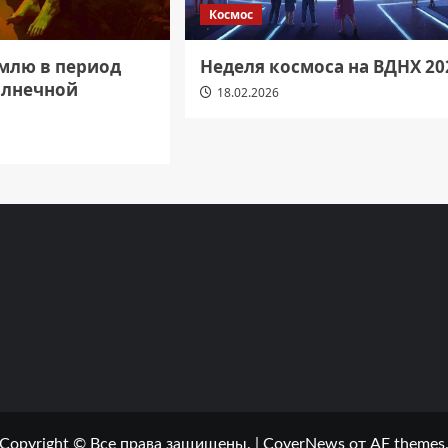
Космос
емлю в период
Неделя космоса на ВДНХ 20
олнечной
18.02.2026
Copyright © Все права защищены.
|
CoverNews
от AF themes