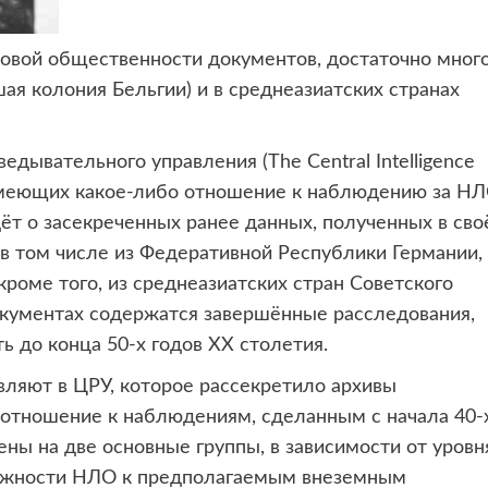
ровой общественности документов,
достаточно мног
ая колония Бельгии) и в среднеазиатских странах
дывательного управления (The Central Intelligence
имеющих какое-либо отношение к наблюдению за Н
т о засекреченных ранее данных, полученных в сво
 в том числе из Федеративной Республики Германии,
кроме того, из среднеазиатских стран Советского
кументах содержатся завершённые расследования,
 до конца 50-х годов ХХ столетия.
вляют в ЦРУ, которое рассекретило архивы
 отношение к наблюдениям, сделанным с начала 40-
ены на две основные группы, в зависимости от уровн
лежности НЛО к предполагаемым внеземным