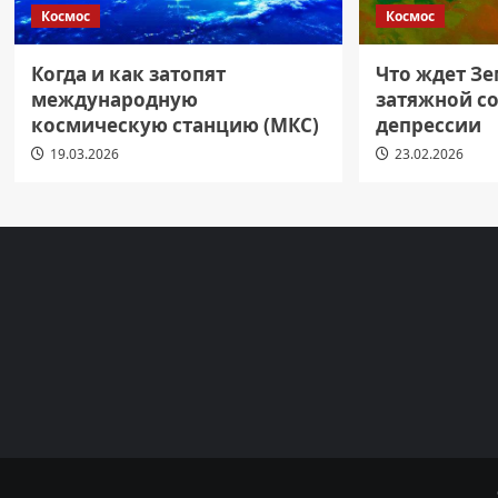
Космос
Космос
Когда и как затопят
Что ждет З
международную
затяжной с
космическую станцию (МКС)
депрессии
19.03.2026
23.02.2026